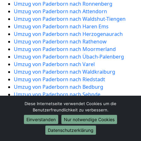
Umzug von Paderborn nach Ronnenberg
Umzug von Paderborn nach Attendorn
Umzug von Paderborn nach Waldshut-Tiengen
Umzug von Paderborn nach Haren Ems
Umzug von Paderborn nach Herzogenaurach
Umzug von Paderborn nach Rathenow
Umzug von Paderborn nach Moormerland
Umzug von Paderborn nach Übach-Palenberg
Umzug von Paderborn nach Varel
Umzug von Paderborn nach Waldkraiburg
Umzug von Paderborn nach Riedstadt
Umzug von Paderborn nach Bedburg
Umzug von Paderborn nach Sehnde
Umzug von Paderborn nach Calw
Diese Internetseite verwendet Cookies um die
Umzug von Paderborn nach Freudenstadt
Benutzerfreundlichkeit zu verbessern.
Umzug von Paderborn nach Limbach-Oberfrohna
Einverstanden
Nur notwendige Cookies
Umzug von Paderborn nach Wandlitz
Datenschutzerklärung
Umzug von Paderborn nach Jüchen
Umzug von Paderborn nach Alfter