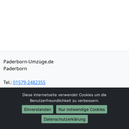
Paderborn-Umzüge.de
Paderborn
Tel.:
01579-2482355
E-Mail:
info@paderborn-umzuege.de
Diese Internetseite verwendet Cookies um die
Benutzerfreundlichkeit zu verbessern.
Öffnungszeiten:
Mo - Sa: 06:30 - 17:30 Uhr
Einverstanden
Nur notwendige Cookies
Impressum
Datenschutzerklärung
Datenschutz