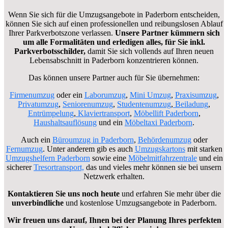
Wenn Sie sich für die Umzugsangebote in Paderborn entscheiden,
können Sie sich auf einen professionellen und reibungslosen Ablauf
Ihrer Parkverbotszone verlassen.
Unsere Partner kümmern sich
um alle Formalitäten und erledigen alles, für Sie inkl.
Parkverbotsschilder,
damit Sie sich vollends auf Ihren neuen
Lebensabschnitt in Paderborn konzentrieren können.
Das können unsere Partner auch für Sie übernehmen:
Firmenumzug
oder ein
Laborumzug
,
Mini Umzug
,
Praxisumzug
,
Privatumzug
,
Seniorenumzug
,
Studentenumzug
,
Beiladung
,
Entrümpelung
,
Klaviertransport
,
Möbellift Paderborn
,
Haushaltsauflösung
und ein
Möbeltaxi Paderborn
.
Auch ein
Büroumzug in Paderborn
,
Behördenumzug
oder
Fernumzug
.
Unter anderem gib es auch
Umzugskartons
mit starken
Umzugshelfern Paderborn
sowie eine
Möbelmitfahrzentrale
und ein
sicherer
Tresortransport,
d
as und vieles mehr können sie bei unsern
Netzwerk erhalten.
Kontaktieren Sie uns noch heute
und erfahren Sie mehr über die
unverbindliche
und kostenlose Umzugsangebote in Paderborn.
Wir freuen uns darauf, Ihnen bei der Planung Ihres perfekten