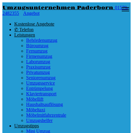
Umzugsunternehmen Paderborn
01579-
2482355
Angebot
Kostenlose Angebote
✆ Telefon
Leistungen
Behördenumzug
Büroumzug
Fernumzug
Firmenumzug
Laborumzug
Praxisumzug
Privatumzug
Seniorenumzug
Umzugsservice
Entrümpelung
Klaviertransport
Möbellift
Haushaltsauflösung
Möbeltaxi
Möbelmitfahrzentrale
Umzugshelfer
Umzugstipps
Mini Umzug