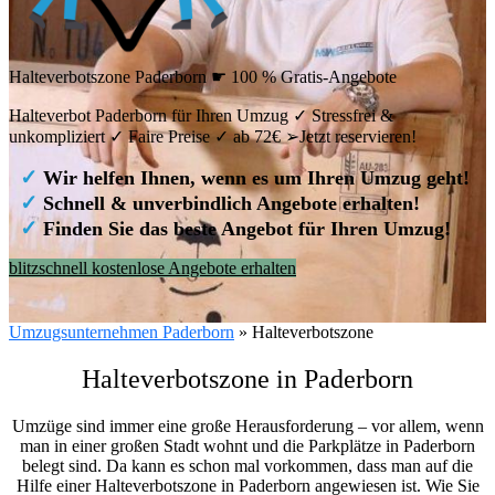
Halteverbotszone Paderborn ☛ 100 % Gratis-Angebote
Halteverbot Paderborn für Ihren Umzug ✓ Stressfrei &
unkompliziert ✓ Faire Preise ✓ ab 72€ ➢Jetzt reservieren!
✓
Wir helfen Ihnen, wenn es um Ihren Umzug geht!
✓
Schnell & unverbindlich Angebote erhalten!
✓
Finden Sie das beste Angebot für Ihren Umzug!
blitzschnell kostenlose Angebote erhalten
Umzugsunternehmen Paderborn
»
Halteverbotszone
Halteverbotszone in Paderborn
Umzüge sind immer eine große Herausforderung – vor allem, wenn
man in einer großen Stadt wohnt und die Parkplätze in Paderborn
belegt sind. Da kann es schon mal vorkommen, dass man auf die
Hilfe einer Halteverbotszone in Paderborn angewiesen ist. Wie Sie