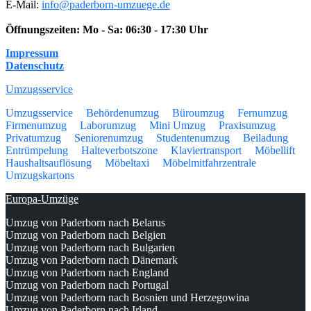
E-Mail:
info@paderborn-umzuege.de
Öffnungszeiten:
Mo - Sa: 06:30 - 17:30 Uhr
Impressum
Datenschutz
Umzugsservice
Umzugsservice
Behördenumzug
Büroumzug
Fernumzug
Firmenumzug
Laborumzug
Mini Umzug
Praxisumzug
Privatumzug
Seniorenumzug
Studentenumzug
Beiladung
Entrümpelung
Halteverbotszone
Klaviertransport
Möbellift
Haushaltsauflösung
Möbeltaxi
Möbelmitfahrzentrale
Umzugskartons
Europa-Umzüge
Umzug von Paderborn nach Belarus
Umzug von Paderborn nach Belgien
Umzug von Paderborn nach Bulgarien
Umzug von Paderborn nach Dänemark
Umzug von Paderborn nach England
Umzug von Paderborn nach Portugal
Umzug von Paderborn nach Bosnien und Herzegowina
Umzug von Paderborn nach Irland