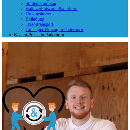
Studentenumzug
Halteverbotszone Paderborn
Umzugskartons
Beiladung
Tresortransport
Günstiger Umzug in Paderborn
Kosten-Preise in Paderborn