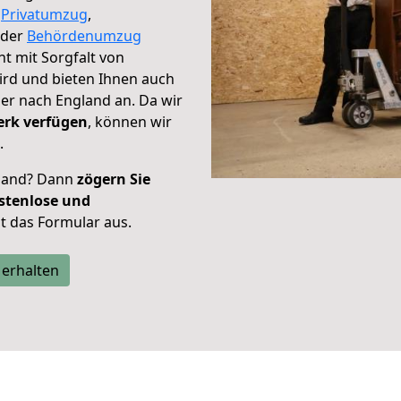
,
Privatumzug
,
der
Behördenumzug
ht mit Sorgfalt von
ird und bieten Ihnen auch
er nach England an. Da wir
erk verfügen
, können wir
.
land? Dann
zögern Sie
stenlose und
tzt das Formular aus.
 erhalten