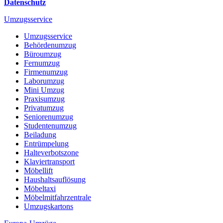
Datenschutz
Umzugsservice
Umzugsservice
Behördenumzug
Büroumzug
Fernumzug
Firmenumzug
Laborumzug
Mini Umzug
Praxisumzug
Privatumzug
Seniorenumzug
Studentenumzug
Beiladung
Entrümpelung
Halteverbotszone
Klaviertransport
Möbellift
Haushaltsauflösung
Möbeltaxi
Möbelmitfahrzentrale
Umzugskartons