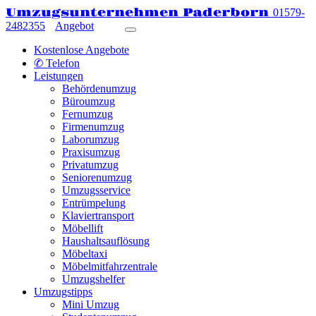
Umzugsunternehmen Paderborn
01579-
2482355
Angebot
Kostenlose Angebote
✆ Telefon
Leistungen
Behördenumzug
Büroumzug
Fernumzug
Firmenumzug
Laborumzug
Praxisumzug
Privatumzug
Seniorenumzug
Umzugsservice
Entrümpelung
Klaviertransport
Möbellift
Haushaltsauflösung
Möbeltaxi
Möbelmitfahrzentrale
Umzugshelfer
Umzugstipps
Mini Umzug