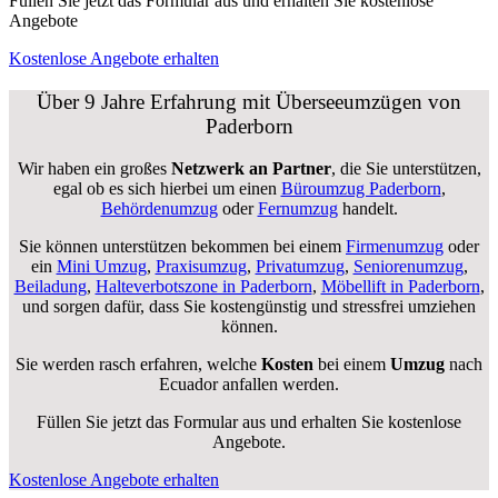
Füllen Sie jetzt das Formular aus und erhalten Sie kostenlose
Angebote
Kostenlose Angebote erhalten
Über 9 Jahre Erfahrung mit Überseeumzügen von
Paderborn
Wir haben ein großes
Netzwerk an Partner
, die Sie unterstützen,
egal ob es sich hierbei um einen
Büroumzug Paderborn
,
Behördenumzug
oder
Fernumzug
handelt.
Sie können unterstützen bekommen bei einem
Firmenumzug
oder
ein
Mini Umzug
,
Praxisumzug
,
Privatumzug
,
Seniorenumzug
,
Beiladung
,
Halteverbotszone in Paderborn
,
Möbellift in Paderborn
,
und sorgen dafür, dass Sie kostengünstig und stressfrei umziehen
können.
Sie werden rasch erfahren, welche
Kosten
bei einem
Umzug
nach
Ecuador anfallen werden.
Füllen Sie jetzt das Formular aus und erhalten Sie kostenlose
Angebote.
Kostenlose Angebote erhalten