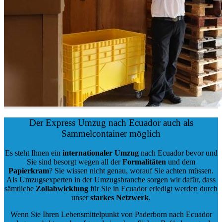
Der Express Umzug nach Ecuador auch als
Sammelcontainer möglich
Es steht Ihnen ein
internationaler Umzug
nach Ecuador bevor und
Sie sind besorgt wegen all der
Formalitäten
und dem
Papierkram
? Sie wissen nicht genau, worauf Sie achten müssen.
Als Umzugsexperten in der Umzugsbranche sorgen wir dafür, dass
sämtliche
Zollabwicklung
für Sie in Ecuador erledigt werden durch
unser
starkes
Netzwerk
.
Wenn Sie Ihren Lebensmittelpunkt von Paderborn nach Ecuador