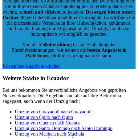
verlegen möchten, ob aufgrund einer beruflichen Beförderung oder
um in Ihrem neuen Zuhause Familienglück zu erleben, dann ist es
wichtig,
schnell und effizient
zu handeln.
Deswegen bieten unsere
Partner
Ihnen Unterstützung bei Ihrem Umzug an. Es wird sich um
die professionelle Verpackung Ihrer Habseligkeiten, gekümmert,
und um die Planung und Organisation des Umzugs, um ihn so
unkompliziert wie möglich zu gestalten.
Von der
Zollabwicklung
bis zur Einhaltung der
Einfuhrbestimmungen, wir kennen die
besten Angebote in
Paderborn
, für ihren Umzug nach Ecuador.
Kostenlose Angebote erhalten
Weitere Städte in Ecuador
Bei uns bekommen Sie unverbindliche Angebote von geprüften
Netzwerkpartner. Die Angebote sind alle auf Ihre Bedürfnisse
angepasst, auch wenn der Umzug nach:
Umzug von Guayaquil nach Guayaquil
Umzug von Quito nach Quito
Umzug von Cuenca nach Cuenca
Umzug von Santo Domingo nach Santo Domingo
Umzug von Machala nach Machala