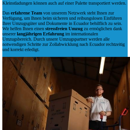
Kleinstladungen können auch auf einer Palette transportiert werden.
Das
erfahrene Team
von unserem Netzwerk steht Ihnen zur
Verfügung, um Ihnen beim sicheren und reibungslosen Einführen
Ihrer Umzugsgüter und Dokumente in Ecuador behilflich zu sein.
Wir helfen Ihnen einen
stressfreien Umzug
zu ermöglichen dank
unserer
langjährigen Erfahrung
im internationalen
Umzugsbereich. Durch unsere Umzugspartner werden alle
notwendigen Schritte zur Zollabwicklung nach Ecuador rechtzeitig
und korrekt erledigt.