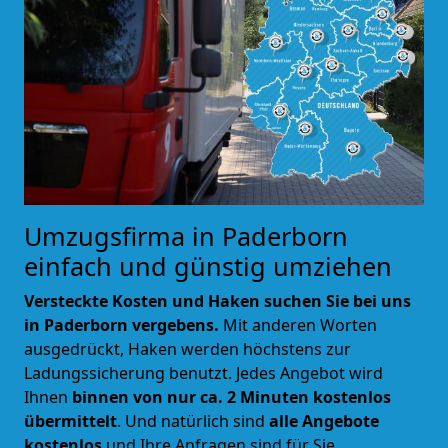
Umzugsfirma in Paderborn
einfach und günstig umziehen
Versteckte Kosten und Haken suchen Sie bei uns
in Paderborn vergebens.
Mit anderen Worten
ausgedrückt, Haken werden höchstens zur
Ladungssicherung benutzt. Jedes Angebot wird
Ihnen
binnen von nur ca. 2 Minuten kostenlos
übermittelt
. Und natürlich sind
alle Angebote
kostenlos
und Ihre Anfragen sind für Sie