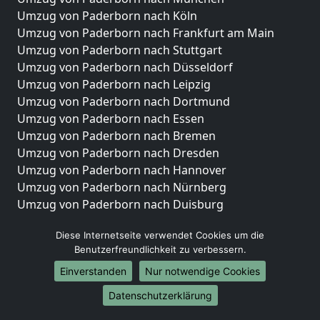
Umzug von Paderborn nach Köln
Umzug von Paderborn nach Frankfurt am Main
Umzug von Paderborn nach Stuttgart
Umzug von Paderborn nach Düsseldorf
Umzug von Paderborn nach Leipzig
Umzug von Paderborn nach Dortmund
Umzug von Paderborn nach Essen
Umzug von Paderborn nach Bremen
Umzug von Paderborn nach Dresden
Umzug von Paderborn nach Hannover
Umzug von Paderborn nach Nürnberg
Umzug von Paderborn nach Duisburg
Umzug von Paderborn nach Bochum
Diese Internetseite verwendet Cookies um die
Umzug von Paderborn nach Wuppertal
Benutzerfreundlichkeit zu verbessern.
Umzug von Paderborn nach Bielefeld
Umzug von Paderborn nach Bonn
Einverstanden
Nur notwendige Cookies
Umzug von Paderborn nach Münster
Datenschutzerklärung
Internationale-Umzüge