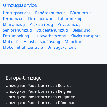
Umzugsservice
Umzugsservice
Behördenumzug
Büroumzug
Fernumzug
Firmenumzug
Laborumzug
Mini Umzug
Praxisumzug
Privatumzug
Seniorenumzug
Studentenumzug
Beiladung
Entrümpelung
Halteverbotszone
Klaviertransport
Möbellift
Haushaltsauflösung
Möbeltaxi
Möbelmitfahrzentrale
Umzugskartons
Europa-Umzüge
Umzug von Paderborn nach Belarus
Umzug von Paderborn nach Belgien
Umzug von Paderborn nach Bulgarien
Umzug von Paderborn nach Dänemark