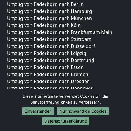
Umzug von Paderborn nach Berlin
Umzug von Paderborn nach Hamburg
Umzug von Paderborn nach München
Umzug von Paderborn nach Köln
Umzug von Paderborn nach Frankfurt am Main
Umzug von Paderborn nach Stuttgart
Umzug von Paderborn nach Düsseldorf
Umzug von Paderborn nach Leipzig
Umzug von Paderborn nach Dortmund
Umzug von Paderborn nach Essen
Umzug von Paderborn nach Bremen
Umzug von Paderborn nach Dresden
Umzug von Paderborn nach Hannover
Umzug von Paderborn nach Nürnberg
Diese Internetseite verwendet Cookies um die
Umzug von Paderborn nach Duisburg
Benutzerfreundlichkeit zu verbessern.
Umzug von Paderborn nach Bochum
Einverstanden
Nur notwendige Cookies
Umzug von Paderborn nach Wuppertal
Datenschutzerklärung
Umzug von Paderborn nach Bielefeld
Umzug von Paderborn nach Bonn