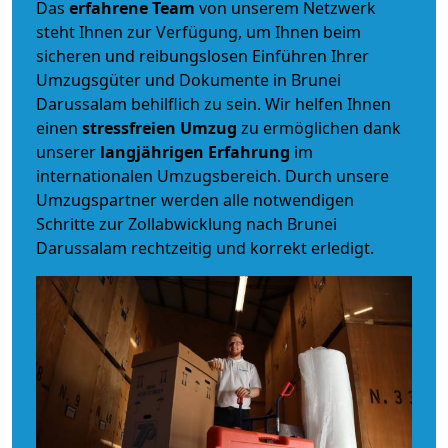
Das
erfahrene Team
von unserem Netzwerk
steht Ihnen zur Verfügung, um Ihnen beim
sicheren und reibungslosen Einführen Ihrer
Umzugsgüter und Dokumente in Brunei
Darussalam behilflich zu sein.
Wir helfen Ihnen
einen
stressfreien Umzug
zu ermöglichen dank
unserer
langjährigen Erfahrung
im
internationalen Umzugsbereich. Durch unsere
Umzugspartner werden alle notwendigen
Schritte zur Zollabwicklung nach Brunei
Darussalam rechtzeitig und korrekt erledigt.