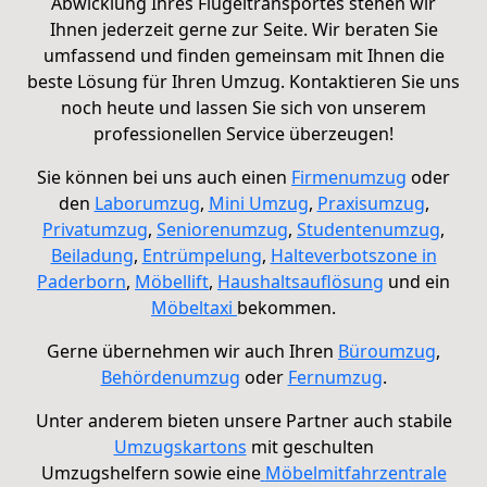
Abwicklung Ihres Flügeltransportes stehen wir
Ihnen jederzeit gerne zur Seite. Wir beraten Sie
umfassend und finden gemeinsam mit Ihnen die
beste Lösung für Ihren Umzug. Kontaktieren Sie uns
noch heute und lassen Sie sich von unserem
professionellen Service überzeugen!
Sie können bei uns auch einen
Firmenumzug
oder
den
Laborumzug
,
Mini Umzug
,
Praxisumzug
,
Privatumzug
,
Seniorenumzug
,
Studentenumzug
,
Beiladung
,
Entrümpelung
,
Halteverbotszone in
Paderborn
,
Möbellift
,
Haushaltsauflösung
und ein
Möbeltaxi
bekommen.
Gerne übernehmen wir auch Ihren
Büroumzug
,
Behördenumzug
oder
Fernumzug
.
Unter anderem bieten unsere Partner auch stabile
Umzugskartons
mit geschulten
Umzugshelfern
sowie eine
Möbelmitfahrzentrale