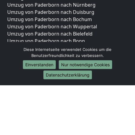
Umzug von Paderborn nach Nürnberg
Umzug von Paderborn nach Duisburg
Umzug von Paderborn nach Bochum
Umzug von Paderborn nach Wuppertal
Umzug von Paderborn nach Bielefeld
Umzug von Paderborn nach Bonn
Umzug von Paderborn nach Münster
Diese Internetseite verwendet Cookies um die
Benutzerfreundlichkeit zu verbessern.
Internationale-Umzüge
Einverstanden
Nur notwendige Cookies
Umzug von Paderborn nach Brasilien
Datenschutzerklärung
Umzug von Paderborn nach Brunei Darussalam
Umzug von Paderborn nach Burkina Faso
Umzug von Paderborn nach Burundi
Umzug von Paderborn nach Chile
Umzug von Paderborn nach China
Umzug von Paderborn nach Cookinseln
Umzug von Paderborn nach Costa Rica
Umzug von Paderborn nach Curaçao