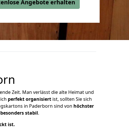
stenlose Angebote erhalten
orn
nde Zeit. Man verlässt die alte Heimat und
lich
perfekt organisiert
ist, sollten Sie sich
ugskartons in Paderborn sind von
höchster
d
besonders stabil
.
kt ist.