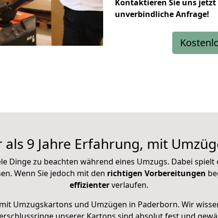
Kontaktieren Sie uns jetzt
unverbindliche Anfrage!
Kostenl
 als 9 Jahre Erfahrung, mit Umzüg
ele Dinge zu beachten während eines Umzugs. Dabei spielt e
n. Wenn Sie jedoch mit den
richtigen Vorbereitungen
be
effizienter
verlaufen.
mit Umzugskartons und Umzügen in Paderborn. Wir wisse
rschlussringe unserer Kartons sind absolut fest und gewäh