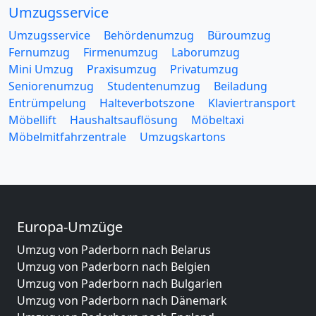
Umzugsservice
Umzugsservice
Behördenumzug
Büroumzug
Fernumzug
Firmenumzug
Laborumzug
Mini Umzug
Praxisumzug
Privatumzug
Seniorenumzug
Studentenumzug
Beiladung
Entrümpelung
Halteverbotszone
Klaviertransport
Möbellift
Haushaltsauflösung
Möbeltaxi
Möbelmitfahrzentrale
Umzugskartons
Europa-Umzüge
Umzug von Paderborn nach Belarus
Umzug von Paderborn nach Belgien
Umzug von Paderborn nach Bulgarien
Umzug von Paderborn nach Dänemark