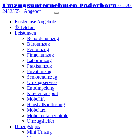
Umzugsunternehmen Paderborn
01579-
2482355
Angebot
Kostenlose Angebote
✆ Telefon
Leistungen
Behördenumzug
Büroumzug
Fernumzug
Firmenumzug
Laborumzug
Praxisumzug
Privatumzug
Seniorenumzug
Umzugsservice
Entrümpelung
Klaviertransport
Möbellift
Haushaltsauflösung
Möbeltaxi
Möbelmitfahrzentrale
Umzugshelfer
Umzugstipps
Mini Umzug