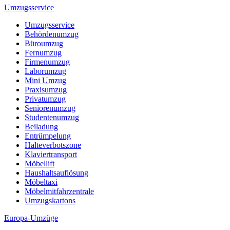
Umzugsservice
Umzugsservice
Behördenumzug
Büroumzug
Fernumzug
Firmenumzug
Laborumzug
Mini Umzug
Praxisumzug
Privatumzug
Seniorenumzug
Studentenumzug
Beiladung
Entrümpelung
Halteverbotszone
Klaviertransport
Möbellift
Haushaltsauflösung
Möbeltaxi
Möbelmitfahrzentrale
Umzugskartons
Europa-Umzüge