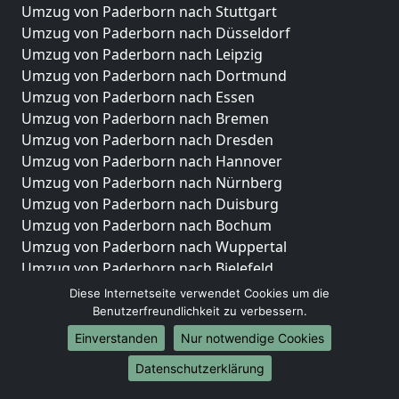
Umzug von Paderborn nach Stuttgart
Umzug von Paderborn nach Düsseldorf
Umzug von Paderborn nach Leipzig
Umzug von Paderborn nach Dortmund
Umzug von Paderborn nach Essen
Umzug von Paderborn nach Bremen
Umzug von Paderborn nach Dresden
Umzug von Paderborn nach Hannover
Umzug von Paderborn nach Nürnberg
Umzug von Paderborn nach Duisburg
Umzug von Paderborn nach Bochum
Umzug von Paderborn nach Wuppertal
Umzug von Paderborn nach Bielefeld
Umzug von Paderborn nach Bonn
Diese Internetseite verwendet Cookies um die
Umzug von Paderborn nach Münster
Benutzerfreundlichkeit zu verbessern.
Einverstanden
Nur notwendige Cookies
Internationale-Umzüge
Datenschutzerklärung
Umzug von Paderborn nach Brasilien
Umzug von Paderborn nach Brunei Darussalam