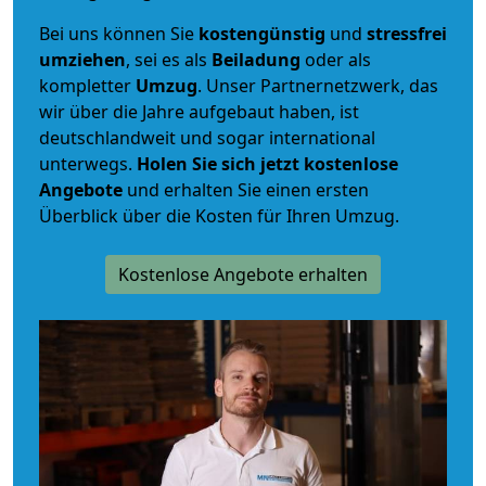
Bei uns können Sie
kostengünstig
und
stressfrei
umziehen
, sei es als
Beiladung
oder als
kompletter
Umzug
. Unser Partnernetzwerk, das
wir über die Jahre aufgebaut haben, ist
deutschlandweit und sogar international
unterwegs.
Holen Sie sich jetzt kostenlose
Angebote
und erhalten Sie einen ersten
Überblick über die Kosten für Ihren Umzug.
Kostenlose Angebote erhalten