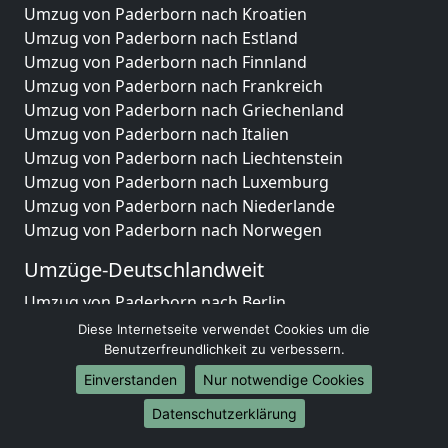
Umzug von Paderborn nach Kroatien
Umzug von Paderborn nach Estland
Umzug von Paderborn nach Finnland
Umzug von Paderborn nach Frankreich
Umzug von Paderborn nach Griechenland
Umzug von Paderborn nach Italien
Umzug von Paderborn nach Liechtenstein
Umzug von Paderborn nach Luxemburg
Umzug von Paderborn nach Niederlande
Umzug von Paderborn nach Norwegen
Umzüge-Deutschlandweit
Umzug von Paderborn nach Berlin
Umzug von Paderborn nach Hamburg
Diese Internetseite verwendet Cookies um die
Umzug von Paderborn nach München
Benutzerfreundlichkeit zu verbessern.
Umzug von Paderborn nach Köln
Einverstanden
Nur notwendige Cookies
Umzug von Paderborn nach Frankfurt am Main
Datenschutzerklärung
Umzug von Paderborn nach Stuttgart
Umzug von Paderborn nach Düsseldorf