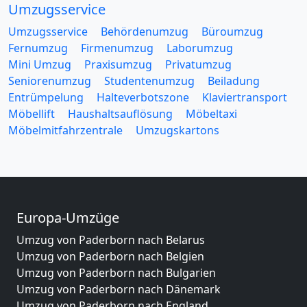
Umzugsservice
Umzugsservice
Behördenumzug
Büroumzug
Fernumzug
Firmenumzug
Laborumzug
Mini Umzug
Praxisumzug
Privatumzug
Seniorenumzug
Studentenumzug
Beiladung
Entrümpelung
Halteverbotszone
Klaviertransport
Möbellift
Haushaltsauflösung
Möbeltaxi
Möbelmitfahrzentrale
Umzugskartons
Europa-Umzüge
Umzug von Paderborn nach Belarus
Umzug von Paderborn nach Belgien
Umzug von Paderborn nach Bulgarien
Umzug von Paderborn nach Dänemark
Umzug von Paderborn nach England