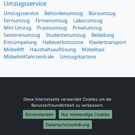
Umzugsservice
Umzugsservice
Behördenumzug
Büroumzug
Fernumzug
Firmenumzug
Laborumzug
Mini Umzug
Praxisumzug
Privatumzug
Seniorenumzug
Studentenumzug
Beiladung
Entrümpelung
Halteverbotszone
Klaviertransport
Möbellift
Haushaltsauflösung
Möbeltaxi
Möbelmitfahrzentrale
Umzugskartons
Europa-Umzüge
Diese Internetseite verwendet Cookies um die
Umzug von Paderborn nach Belarus
Benutzerfreundlichkeit zu verbessern.
Umzug von Paderborn nach Belgien
Einverstanden
Nur notwendige Cookies
Umzug von Paderborn nach Bulgarien
Datenschutzerklärung
Umzug von Paderborn nach Dänemark
Umzug von Paderborn nach England