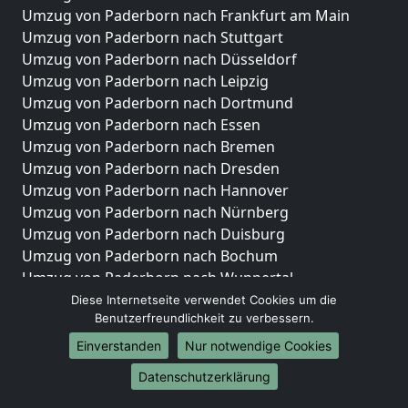
Umzug von Paderborn nach Frankfurt am Main
Umzug von Paderborn nach Stuttgart
Umzug von Paderborn nach Düsseldorf
Umzug von Paderborn nach Leipzig
Umzug von Paderborn nach Dortmund
Umzug von Paderborn nach Essen
Umzug von Paderborn nach Bremen
Umzug von Paderborn nach Dresden
Umzug von Paderborn nach Hannover
Umzug von Paderborn nach Nürnberg
Umzug von Paderborn nach Duisburg
Umzug von Paderborn nach Bochum
Umzug von Paderborn nach Wuppertal
Umzug von Paderborn nach Bielefeld
Diese Internetseite verwendet Cookies um die
Benutzerfreundlichkeit zu verbessern.
Umzug von Paderborn nach Bonn
Umzug von Paderborn nach Münster
Einverstanden
Nur notwendige Cookies
Internationale-Umzüge
Datenschutzerklärung