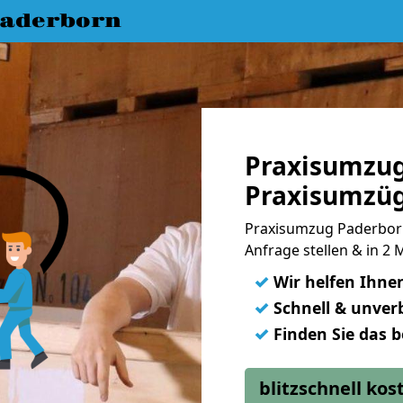
aderborn
Praxisumzu
Praxisumzüg
Praxisumzug Paderborn
Anfrage stellen & in 2
✓
Wir helfen Ihne
✓
Schnell & unverb
✓
Finden Sie das 
blitzschnell ko