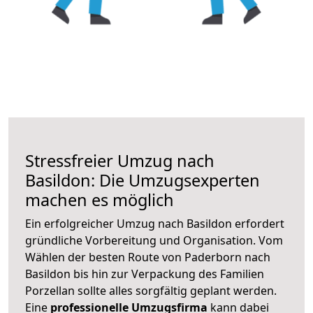
Stressfreier Umzug nach
Basildon: Die Umzugsexperten
machen es möglich
Ein erfolgreicher Umzug nach Basildon erfordert
gründliche Vorbereitung und Organisation. Vom
Wählen der besten Route von Paderborn nach
Basildon bis hin zur Verpackung des Familien
Porzellan sollte alles sorgfältig geplant werden.
Eine
professionelle Umzugsfirma
kann dabei