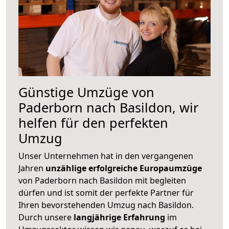
Günstige Umzüge von
Paderborn nach Basildon, wir
helfen für den perfekten
Umzug
Unser Unternehmen hat in den vergangenen
Jahren
unzählige erfolgreiche Europaumzüge
von Paderborn nach Basildon mit begleiten
dürfen und ist somit der perfekte Partner für
Ihren bevorstehenden Umzug nach Basildon.
Durch unsere
langjährige Erfahrung
im