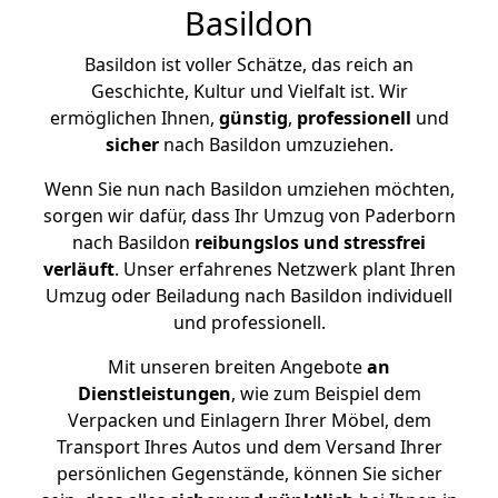
Basildon
Basildon ist voller Schätze, das reich an
Geschichte, Kultur und Vielfalt ist. Wir
ermöglichen Ihnen,
günstig
,
professionell
und
sicher
nach Basildon umzuziehen.
Wenn Sie nun nach Basildon umziehen möchten,
sorgen wir dafür, dass Ihr Umzug von Paderborn
nach Basildon
reibungslos und stressfrei
verläuft
. Unser erfahrenes Netzwerk plant Ihren
Umzug oder Beiladung nach Basildon individuell
und professionell.
Mit unseren breiten Angebote
an
Dienstleistungen
, wie zum Beispiel dem
Verpacken und Einlagern Ihrer Möbel, dem
Transport Ihres Autos und dem Versand Ihrer
persönlichen Gegenstände, können Sie sicher