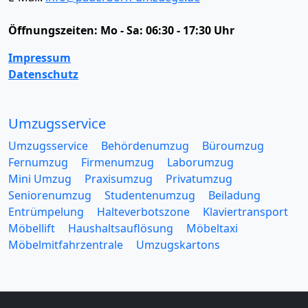
Öffnungszeiten:
Mo - Sa: 06:30 - 17:30 Uhr
Impressum
Datenschutz
Umzugsservice
Umzugsservice
Behördenumzug
Büroumzug
Fernumzug
Firmenumzug
Laborumzug
Mini Umzug
Praxisumzug
Privatumzug
Seniorenumzug
Studentenumzug
Beiladung
Entrümpelung
Halteverbotszone
Klaviertransport
Möbellift
Haushaltsauflösung
Möbeltaxi
Möbelmitfahrzentrale
Umzugskartons