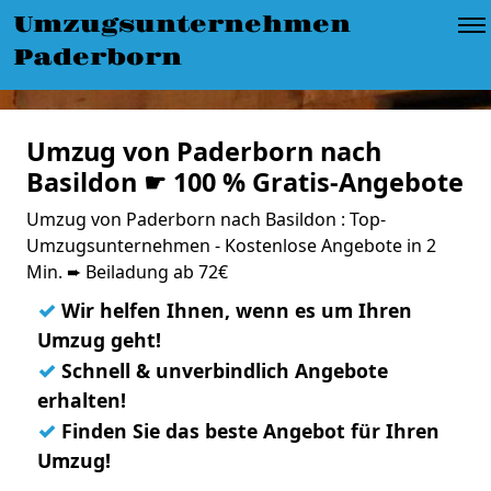
Umzugsunternehmen
Paderborn
Umzug von Paderborn nach
Basildon ☛ 100 % Gratis-Angebote
Umzug von Paderborn nach Basildon : Top-
Umzugsunternehmen - Kostenlose Angebote in 2
Min. ➨ Beiladung ab 72€
✓
Wir helfen Ihnen, wenn es um Ihren
Umzug geht!
✓
Schnell & unverbindlich Angebote
erhalten!
✓
Finden Sie das beste Angebot für Ihren
Umzug!