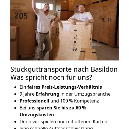
Stückguttransporte nach Basildon
Was spricht noch für uns?
Ein
faires Preis-Leistungs-Verhältnis
9 Jahre
Erfahrung
in der Umzugsbranche
Professionell
und 100 % Kompetenz
Bei uns
sparen Sie bis zu 60 %
Umzugskosten
D
enn wir spielen nur mit offenen Karten
eine schnelle Auftragsabwicklung