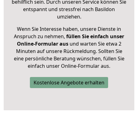
behilflich sein. Durch unseren Service können Sie
entspannt und stressfrei nach Basildon
umziehen.
Wenn Sie Interesse haben, unsere Dienste in
Anspruch zu nehmen,
füllen Sie einfach unser
Online-Formular aus
und warten Sie etwa 2
Minuten auf unsere Rückmeldung. Sollten Sie
eine persönliche Beratung wünschen, füllen Sie
einfach unser Online-Formular aus.
Kostenlose Angebote erhalten