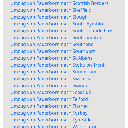
Umzug von Paderborn nach Scottish Borders
Umzug von Paderborn nach Sheffield
Umzug von Paderborn nach Slough
Umzug von Paderborn nach South Ayrshire
Umzug von Paderborn nach South Lanarkshire
Umzug von Paderborn nach Southampton
Umzug von Paderborn nach Southend
Umzug von Paderborn nach Southport
Umzug von Paderborn nach St Albans
Umzug von Paderborn nach Stoke-on-Trent
Umzug von Paderborn nach Sunderland
Umzug von Paderborn nach Swansea
Umzug von Paderborn nach Swindon
Umzug von Paderborn nach Teesside
Umzug von Paderborn nach Telford
Umzug von Paderborn nach Thanet
Umzug von Paderborn nach Torbay
Umzug von Paderborn nach Tyneside
Umzug von Paderborn nach Warrington