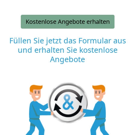
Kostenlose Angebote erhalten
Füllen Sie jetzt das Formular aus
und erhalten Sie kostenlose
Angebote