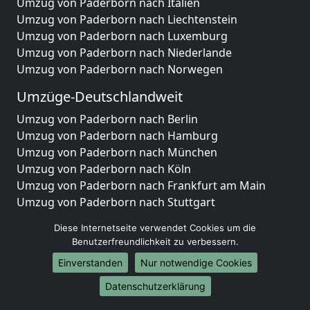
Umzug von Paderborn nach Italien
Umzug von Paderborn nach Liechtenstein
Umzug von Paderborn nach Luxemburg
Umzug von Paderborn nach Niederlande
Umzug von Paderborn nach Norwegen
Umzüge-Deutschlandweit
Umzug von Paderborn nach Berlin
Umzug von Paderborn nach Hamburg
Umzug von Paderborn nach München
Umzug von Paderborn nach Köln
Umzug von Paderborn nach Frankfurt am Main
Umzug von Paderborn nach Stuttgart
Umzug von Paderborn nach Düsseldorf
Diese Internetseite verwendet Cookies um die
Umzug von Paderborn nach Leipzig
Benutzerfreundlichkeit zu verbessern.
Umzug von Paderborn nach Dortmund
Einverstanden
Nur notwendige Cookies
Umzug von Paderborn nach Essen
Umzug von Paderborn nach Bremen
Datenschutzerklärung
Umzug von Paderborn nach Dresden