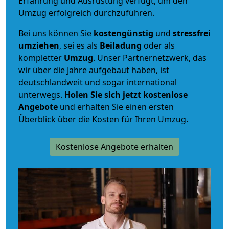
Erfahrung und Ausrüstung verfügt, um den
Umzug erfolgreich durchzuführen.
Bei uns können Sie
kostengünstig
und
stressfrei
umziehen
, sei es als
Beiladung
oder als
kompletter
Umzug
. Unser Partnernetzwerk, das
wir über die Jahre aufgebaut haben, ist
deutschlandweit und sogar international
unterwegs.
Holen Sie sich jetzt kostenlose
Angebote
und erhalten Sie einen ersten
Überblick über die Kosten für Ihren Umzug.
Kostenlose Angebote erhalten