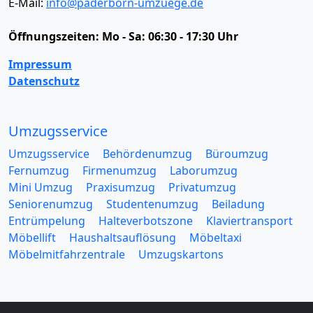
E-Mail:
info@paderborn-umzuege.de
Öffnungszeiten:
Mo - Sa: 06:30 - 17:30 Uhr
Impressum
Datenschutz
Umzugsservice
Umzugsservice
Behördenumzug
Büroumzug
Fernumzug
Firmenumzug
Laborumzug
Mini Umzug
Praxisumzug
Privatumzug
Seniorenumzug
Studentenumzug
Beiladung
Entrümpelung
Halteverbotszone
Klaviertransport
Möbellift
Haushaltsauflösung
Möbeltaxi
Möbelmitfahrzentrale
Umzugskartons