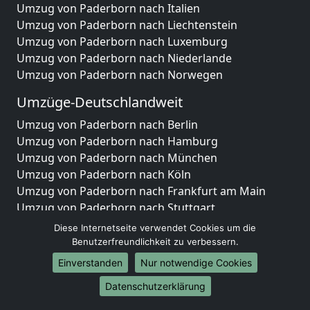
Umzug von Paderborn nach Italien
Umzug von Paderborn nach Liechtenstein
Umzug von Paderborn nach Luxemburg
Umzug von Paderborn nach Niederlande
Umzug von Paderborn nach Norwegen
Umzüge-Deutschlandweit
Umzug von Paderborn nach Berlin
Umzug von Paderborn nach Hamburg
Umzug von Paderborn nach München
Umzug von Paderborn nach Köln
Umzug von Paderborn nach Frankfurt am Main
Umzug von Paderborn nach Stuttgart
Umzug von Paderborn nach Düsseldorf
Diese Internetseite verwendet Cookies um die
Umzug von Paderborn nach Leipzig
Benutzerfreundlichkeit zu verbessern.
Umzug von Paderborn nach Dortmund
Einverstanden
Nur notwendige Cookies
Umzug von Paderborn nach Essen
Datenschutzerklärung
Umzug von Paderborn nach Bremen
Umzug von Paderborn nach Dresden