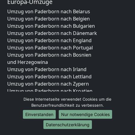
Europa-Umzüge
Umzug von Paderborn nach Belarus
Umzug von Paderborn nach Belgien
Umzug von Paderborn nach Bulgarien
Umzug von Paderborn nach Dänemark
Umzug von Paderborn nach England
Umzug von Paderborn nach Portugal
Umzug von Paderborn nach Bosnien
und Herzegowina
Umzug von Paderborn nach Irland
Umzug von Paderborn nach Lettland
Umzug von Paderborn nach Zypern
Umzug von Paderborn nach Kroatien
Umzug von Paderborn nach Estland
Diese Internetseite verwendet Cookies um die
Umzug von Paderborn nach Finnland
Benutzerfreundlichkeit zu verbessern.
Umzug von Paderborn nach Frankreich
Einverstanden
Nur notwendige Cookies
Umzug von Paderborn nach Griechenland
Datenschutzerklärung
Umzug von Paderborn nach Italien
Umzug von Paderborn nach Liechtenstein