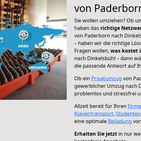
von Paderborn
Sie wollen umziehen? Ob um
haben das
richtige Netzw
von Paderborn nach Dinkels
– haben wir die richtige Lö
Fragen wollen,
was kostet
nach Dinkelsbühl – dann wä
die passende Antwort auf Ih
Ob ein
Privatumzug
von Pad
gewerblicher Umzug nach D
problemlos und stressfrei 
Allzeit bereit für Ihren
Firm
Klaviertransport
,
Studente
eine optimale
Beiladung
von
Erhalten Sie jetzt
in nur we