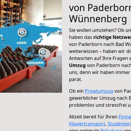
von Paderbor
Wünnenberg
Sie wollen umziehen? Ob um
haben das
richtige Netzw
von Paderborn nach Bad Wü
weiterwissen – haben wir di
Antworten auf Ihre Fragen 
Umzug
von Paderborn nach
uns, denn wir haben immer 
parat.
Ob ein
Privatumzug
von Pad
gewerblicher Umzug nach
problemlos und stressfrei 
Allzeit bereit für Ihren
Firm
Klaviertransport
,
Studente
eine optimale
Beiladung
von