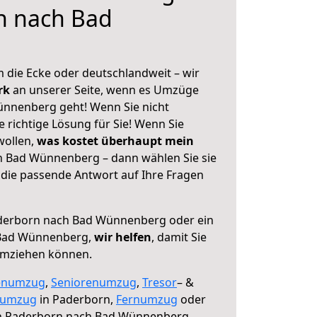
n nach Bad
 die Ecke oder deutschlandweit – wir
erk
an unserer Seite, wenn es Umzüge
nnenberg geht! Wenn Sie nicht
e richtige Lösung für Sie! Wenn Sie
wollen,
was kostet überhaupt mein
 Bad Wünnenberg – dann wählen Sie sie
die passende Antwort auf Ihre Fragen
erborn nach Bad Wünnenberg oder ein
 Bad Wünnenberg,
wir helfen
, damit Sie
umziehen können.
enumzug
,
Seniorenumzug
,
Tresor
– &
numzug
in Paderborn,
Fernumzug
oder
 Paderborn nach Bad Wünnenberg.