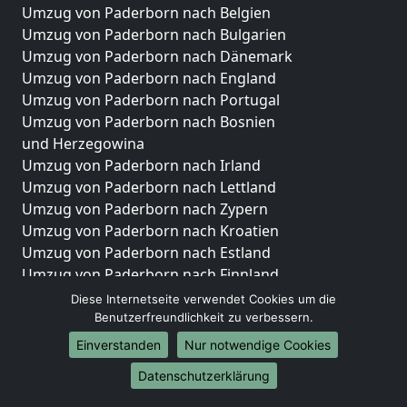
Umzug von Paderborn nach Belgien
Umzug von Paderborn nach Bulgarien
Umzug von Paderborn nach Dänemark
Umzug von Paderborn nach England
Umzug von Paderborn nach Portugal
Umzug von Paderborn nach Bosnien
und Herzegowina
Umzug von Paderborn nach Irland
Umzug von Paderborn nach Lettland
Umzug von Paderborn nach Zypern
Umzug von Paderborn nach Kroatien
Umzug von Paderborn nach Estland
Umzug von Paderborn nach Finnland
Umzug von Paderborn nach Frankreich
Diese Internetseite verwendet Cookies um die
Umzug von Paderborn nach Griechenland
Benutzerfreundlichkeit zu verbessern.
Umzug von Paderborn nach Italien
Einverstanden
Nur notwendige Cookies
Umzug von Paderborn nach Liechtenstein
Datenschutzerklärung
Umzug von Paderborn nach Luxemburg
Umzug von Paderborn nach Niederlande