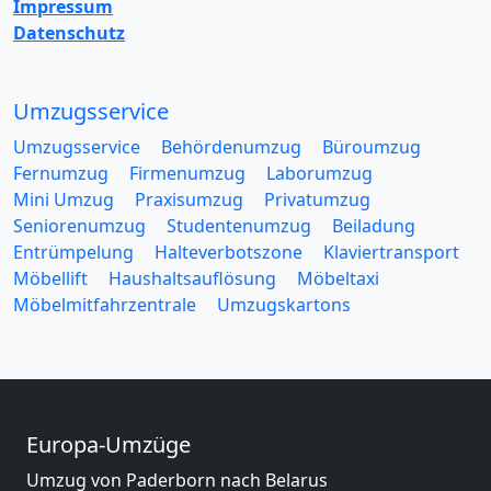
Impressum
Datenschutz
Umzugsservice
Umzugsservice
Behördenumzug
Büroumzug
Fernumzug
Firmenumzug
Laborumzug
Mini Umzug
Praxisumzug
Privatumzug
Seniorenumzug
Studentenumzug
Beiladung
Entrümpelung
Halteverbotszone
Klaviertransport
Möbellift
Haushaltsauflösung
Möbeltaxi
Möbelmitfahrzentrale
Umzugskartons
Europa-Umzüge
Umzug von Paderborn nach Belarus