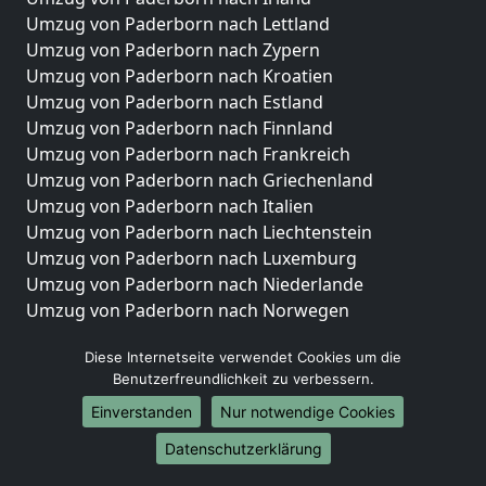
Umzug von Paderborn nach Lettland
Umzug von Paderborn nach Zypern
Umzug von Paderborn nach Kroatien
Umzug von Paderborn nach Estland
Umzug von Paderborn nach Finnland
Umzug von Paderborn nach Frankreich
Umzug von Paderborn nach Griechenland
Umzug von Paderborn nach Italien
Umzug von Paderborn nach Liechtenstein
Umzug von Paderborn nach Luxemburg
Umzug von Paderborn nach Niederlande
Umzug von Paderborn nach Norwegen
Umzüge-Deutschlandweit
Diese Internetseite verwendet Cookies um die
Benutzerfreundlichkeit zu verbessern.
Umzug von Paderborn nach Berlin
Umzug von Paderborn nach Hamburg
Einverstanden
Nur notwendige Cookies
Umzug von Paderborn nach München
Datenschutzerklärung
Umzug von Paderborn nach Köln