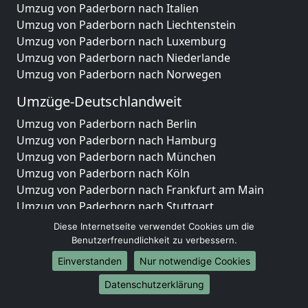
Umzug von Paderborn nach Italien
Umzug von Paderborn nach Liechtenstein
Umzug von Paderborn nach Luxemburg
Umzug von Paderborn nach Niederlande
Umzug von Paderborn nach Norwegen
Umzüge-Deutschlandweit
Umzug von Paderborn nach Berlin
Umzug von Paderborn nach Hamburg
Umzug von Paderborn nach München
Umzug von Paderborn nach Köln
Umzug von Paderborn nach Frankfurt am Main
Umzug von Paderborn nach Stuttgart
Umzug von Paderborn nach Düsseldorf
Diese Internetseite verwendet Cookies um die
Umzug von Paderborn nach Leipzig
Benutzerfreundlichkeit zu verbessern.
Umzug von Paderborn nach Dortmund
Einverstanden
Nur notwendige Cookies
Umzug von Paderborn nach Essen
Datenschutzerklärung
Umzug von Paderborn nach Bremen
Umzug von Paderborn nach Dresden