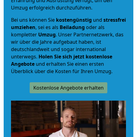
Erfahrung und Ausrüstung verfügt, um den
Umzug erfolgreich durchzuführen.
Bei uns können Sie
kostengünstig
und
stressfrei
umziehen
, sei es als
Beiladung
oder als
kompletter
Umzug
. Unser Partnernetzwerk, das
wir über die Jahre aufgebaut haben, ist
deutschlandweit und sogar international
unterwegs.
Holen Sie sich jetzt kostenlose
Angebote
und erhalten Sie einen ersten
Überblick über die Kosten für Ihren Umzug.
Kostenlose Angebote erhalten