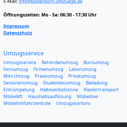
E-Mail:
info@paderborn-umzuege.de
Öffnungszeiten:
Mo - Sa: 06:30 - 17:30 Uhr
Impressum
Datenschutz
Umzugsservice
Umzugsservice
Behördenumzug
Büroumzug
Fernumzug
Firmenumzug
Laborumzug
Mini Umzug
Praxisumzug
Privatumzug
Seniorenumzug
Studentenumzug
Beiladung
Entrümpelung
Halteverbotszone
Klaviertransport
Möbellift
Haushaltsauflösung
Möbeltaxi
Möbelmitfahrzentrale
Umzugskartons