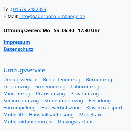
Tel.:
01579-2482355
E-Mail:
info@paderborn-umzuege.de
Öffnungszeiten:
Mo - Sa: 06:30 - 17:30 Uhr
Impressum
Datenschutz
Umzugsservice
Umzugsservice
Behördenumzug
Büroumzug
Fernumzug
Firmenumzug
Laborumzug
Mini Umzug
Praxisumzug
Privatumzug
Seniorenumzug
Studentenumzug
Beiladung
Entrümpelung
Halteverbotszone
Klaviertransport
Möbellift
Haushaltsauflösung
Möbeltaxi
Möbelmitfahrzentrale
Umzugskartons