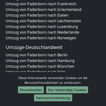
Umzug von Paderborn nach Frankreich
Umzug von Paderborn nach Griechenland
Umzug von Paderborn nach Italien
Umzug von Paderborn nach Liechtenstein
Umzug von Paderborn nach Luxemburg
Umzug von Paderborn nach Niederlande
Umzug von Paderborn nach Norwegen
Umzüge-Deutschlandweit
Umzug von Paderborn nach Berlin
Umzug von Paderborn nach Hamburg
Umzug von Paderborn nach München
Umzug von Paderborn nach Köln
Umzug von Paderborn nach Frankfurt am Main
Diese Internetseite verwendet Cookies um die
Umzug von Paderborn nach Stuttgart
Benutzerfreundlichkeit zu verbessern.
Umzug von Paderborn nach Düsseldorf
Einverstanden
Nur notwendige Cookies
Umzug von Paderborn nach Leipzig
Datenschutzerklärung
Umzug von Paderborn nach Dortmund
Umzug von Paderborn nach Essen