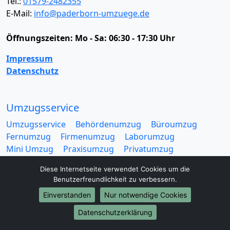
Tel.:
01579-2482355
E-Mail:
info@paderborn-umzuege.de
Öffnungszeiten:
Mo - Sa: 06:30 - 17:30 Uhr
Impressum
Datenschutz
Umzugsservice
Umzugsservice
Behördenumzug
Büroumzug
Fernumzug
Firmenumzug
Laborumzug
Mini Umzug
Praxisumzug
Privatumzug
Seniorenumzug
Studentenumzug
Beiladung
Diese Internetseite verwendet Cookies um die
Entrümpelung
Halteverbotszone
Klaviertransport
Benutzerfreundlichkeit zu verbessern.
Möbellift
Haushaltsauflösung
Möbeltaxi
Einverstanden
Nur notwendige Cookies
Möbelmitfahrzentrale
Umzugskartons
Datenschutzerklärung