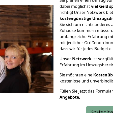
Sie planen einen Umzug vo
dabei möglichst
viel Geld 
richtig! Unser Netzwerk bi
kostengünstige Umzugsdi
Sie sich um nichts anderes 
Zuhause kümmern müssen. W
umfangreiche Erfahrung m
mit jeglicher Größenordnun
dass wir für jedes Budget 
Unser
Netzwerk
ist sorgfäl
Erfahrung im Umzugsberei
Sie möchten eine
Kostenüb
kostenlose und unverbindli
Füllen Sie jetzt das Formula
Angebote.
Kostenlos