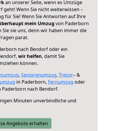
erk
an unserer Seite, wenn es Umzüge
 geht! Wenn Sie nicht weiterwissen –
ng für Sie! Wenn Sie Antworten auf Ihre
 überhaupt mein Umzug
von Paderborn
 Sie sie uns, denn wir haben immer die
Fragen parat.
erborn nach Bendorf oder ein
Bendorf,
wir helfen
, damit Sie
umziehen können.
enumzug
,
Seniorenumzug
,
Tresor
– &
numzug
in Paderborn,
Fernumzug
oder
 Paderborn nach Bendorf.
nigen Minuten unverbindliche und
se Angebote erhalten