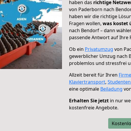
haben das
richtige Netzw
von Paderborn nach Bendorf
haben wir die richtige Lösu
Fragen wollen,
was kostet
nach Bendorf – dann wählen
passende Antwort auf Ihre 
Ob ein
Privatumzug
von Pad
gewerblicher Umzug nach 
problemlos und stressfrei 
Allzeit bereit für Ihren
Firm
Klaviertransport
,
Studente
eine optimale
Beiladung
von
Erhalten Sie jetzt
in nur we
kostenfreie Angebote.
Kostenlo