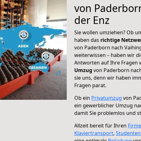
von Paderbor
der Enz
Sie wollen umziehen? Ob um
haben das
richtige Netzw
von Paderborn nach Vaihing
weiterwissen – haben wir di
Antworten auf Ihre Fragen 
Umzug
von Paderborn nach 
sie uns, denn wir haben im
Fragen parat.
Ob ein
Privatumzug
von Pad
ein gewerblicher Umzug nac
damit Sie problemlos und s
Allzeit bereit für Ihren
Firm
Klaviertransport
,
Studente
eine optimale
Beiladung
von