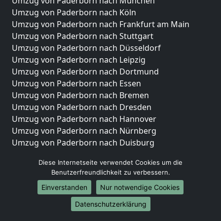
Umzug von Paderborn nach München
Umzug von Paderborn nach Köln
Umzug von Paderborn nach Frankfurt am Main
Umzug von Paderborn nach Stuttgart
Umzug von Paderborn nach Düsseldorf
Umzug von Paderborn nach Leipzig
Umzug von Paderborn nach Dortmund
Umzug von Paderborn nach Essen
Umzug von Paderborn nach Bremen
Umzug von Paderborn nach Dresden
Umzug von Paderborn nach Hannover
Umzug von Paderborn nach Nürnberg
Umzug von Paderborn nach Duisburg
Umzug von Paderborn nach Bochum
Diese Internetseite verwendet Cookies um die
Umzug von Paderborn nach Wuppertal
Benutzerfreundlichkeit zu verbessern.
Umzug von Paderborn nach Bielefeld
Einverstanden
Nur notwendige Cookies
Umzug von Paderborn nach Bonn
Umzug von Paderborn nach Münster
Datenschutzerklärung