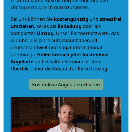
Erfahrung und Ausrüstung verfügt, um den
Umzug erfolgreich durchzuführen.
Bei uns können Sie
kostengünstig
und
stressfrei
umziehen
, sei es als
Beiladung
oder als
kompletter
Umzug
. Unser Partnernetzwerk, das
wir über die Jahre aufgebaut haben, ist
deutschlandweit und sogar international
unterwegs.
Holen Sie sich jetzt kostenlose
Angebote
und erhalten Sie einen ersten
Überblick über die Kosten für Ihren Umzug.
Kostenlose Angebote erhalten