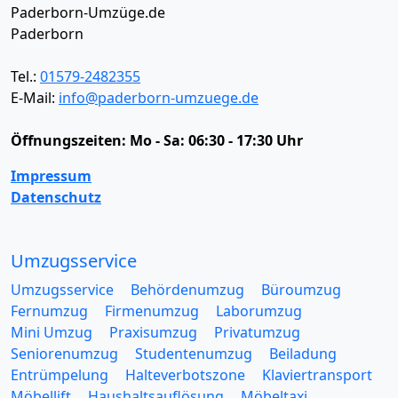
Paderborn-Umzüge.de
Paderborn
Tel.:
01579-2482355
E-Mail:
info@paderborn-umzuege.de
Öffnungszeiten:
Mo - Sa: 06:30 - 17:30 Uhr
Impressum
Datenschutz
Umzugsservice
Umzugsservice
Behördenumzug
Büroumzug
Fernumzug
Firmenumzug
Laborumzug
Mini Umzug
Praxisumzug
Privatumzug
Seniorenumzug
Studentenumzug
Beiladung
Entrümpelung
Halteverbotszone
Klaviertransport
Möbellift
Haushaltsauflösung
Möbeltaxi