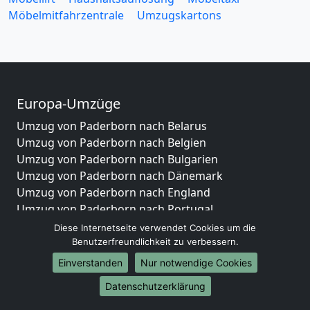
Möbelmitfahrzentrale
Umzugskartons
Europa-Umzüge
Umzug von Paderborn nach Belarus
Umzug von Paderborn nach Belgien
Umzug von Paderborn nach Bulgarien
Umzug von Paderborn nach Dänemark
Umzug von Paderborn nach England
Umzug von Paderborn nach Portugal
Umzug von Paderborn nach Bosnien
Diese Internetseite verwendet Cookies um die
und Herzegowina
Benutzerfreundlichkeit zu verbessern.
Umzug von Paderborn nach Irland
Einverstanden
Nur notwendige Cookies
Umzug von Paderborn nach Lettland
Datenschutzerklärung
Umzug von Paderborn nach Zypern
Umzug von Paderborn nach Kroatien