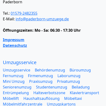
Paderborn
Tel.:
01579-2482355
E-Mail:
info@paderborn-umzuege.de
Öffnungszeiten:
Mo - Sa: 06:30 - 17:30 Uhr
Impressum
Datenschutz
Umzugsservice
Umzugsservice
Behördenumzug
Büroumzug
Fernumzug
Firmenumzug
Laborumzug
Mini Umzug
Praxisumzug
Privatumzug
Seniorenumzug
Studentenumzug
Beiladung
Entrümpelung
Halteverbotszone
Klaviertransport
Möbellift
Haushaltsauflösung
Möbeltaxi
Möbelmitfahrzentrale
Umzugskartons