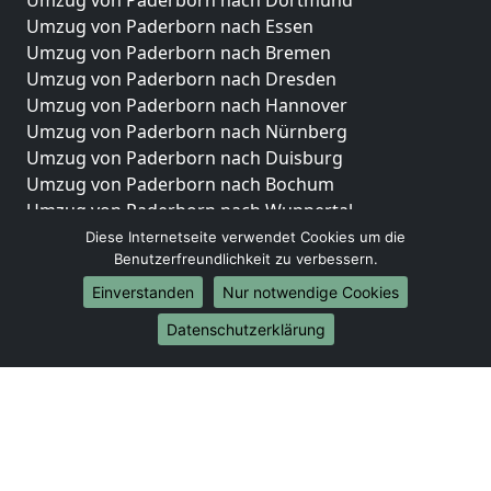
Umzug von Paderborn nach Dortmund
Umzug von Paderborn nach Essen
Umzug von Paderborn nach Bremen
Umzug von Paderborn nach Dresden
Umzug von Paderborn nach Hannover
Umzug von Paderborn nach Nürnberg
Umzug von Paderborn nach Duisburg
Umzug von Paderborn nach Bochum
Umzug von Paderborn nach Wuppertal
Umzug von Paderborn nach Bielefeld
Diese Internetseite verwendet Cookies um die
Benutzerfreundlichkeit zu verbessern.
Umzug von Paderborn nach Bonn
Umzug von Paderborn nach Münster
Einverstanden
Nur notwendige Cookies
Internationale-Umzüge
Datenschutzerklärung
Umzug von Paderborn nach Brasilien
Umzug von Paderborn nach Brunei Darussalam
Umzug von Paderborn nach Burkina Faso
Umzug von Paderborn nach Burundi
Umzug von Paderborn nach Chile