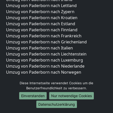
Umzug von Paderborn nach Lettland
Umzug von Paderborn nach Zypern
Umzug von Paderborn nach Kroatien
Umzug von Paderborn nach Estland
Umzug von Paderborn nach Finnland
Umzug von Paderborn nach Frankreich
Umzug von Paderborn nach Griechenland
Umzug von Paderborn nach Italien
Umzug von Paderborn nach Liechtenstein
Umzug von Paderborn nach Luxemburg
Umzug von Paderborn nach Niederlande
Umzug von Paderborn nach Norwegen
Umzüge-Deutschlandweit
Diese Internetseite verwendet Cookies um die
Benutzerfreundlichkeit zu verbessern.
Umzug von Paderborn nach Berlin
Umzug von Paderborn nach Hamburg
Einverstanden
Nur notwendige Cookies
Umzug von Paderborn nach München
Datenschutzerklärung
Umzug von Paderborn nach Köln