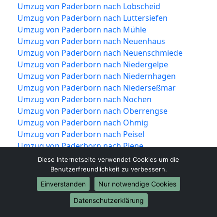
Umzug von Paderborn nach Lobscheid
Umzug von Paderborn nach Luttersiefen
Umzug von Paderborn nach Mühle
Umzug von Paderborn nach Neuenhaus
Umzug von Paderborn nach Neuenschmiede
Umzug von Paderborn nach Niedergelpe
Umzug von Paderborn nach Niedernhagen
Umzug von Paderborn nach Niederseßmar
Umzug von Paderborn nach Nochen
Umzug von Paderborn nach Oberrengse
Umzug von Paderborn nach Ohmig
Umzug von Paderborn nach Peisel
Umzug von Paderborn nach Piene
Umzug von Paderborn nach Rebbelroth
Diese Internetseite verwendet Cookies um die
Umzug von Paderborn nach Recklinghausen
Benutzerfreundlichkeit zu verbessern.
Umzug von Paderborn nach Reininghausen
Einverstanden
Nur notwendige Cookies
Umzug von Paderborn nach Remmelsohl
Datenschutzerklärung
Umzug von Paderborn nach Rodt
Umzug von Paderborn nach Rospe