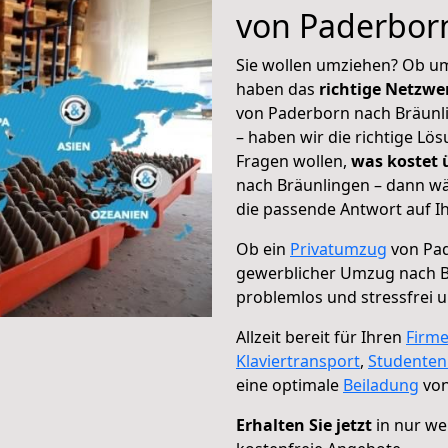
von Paderbor
Sie wollen umziehen? Ob um
haben das
richtige Netzw
von Paderborn nach Bräunli
– haben wir die richtige Lö
Fragen wollen,
was kostet
nach Bräunlingen – dann wä
die passende Antwort auf Ih
Ob ein
Privatumzug
von Pad
gewerblicher Umzug nach B
problemlos und stressfrei 
Allzeit bereit für Ihren
Firm
Klaviertransport
,
Studente
eine optimale
Beiladung
von
Erhalten Sie jetzt
in nur we