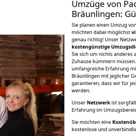
Umzüge von Pa
Bräunlingen: G
Sie planen einen Umzug vo
möchten dabei möglichst
v
genau richtig! Unser Netzw
kostengünstige Umzugsdi
Sie sich um nichts anderes 
Zuhause kümmern müssen. W
umfangreiche Erfahrung m
Bräunlingen mit jeglicher
garantieren, dass wir für j
werden.
Unser
Netzwerk
ist sorgfäl
Erfahrung im Umzugsberei
Sie möchten eine
Kostenüb
kostenlose und unverbindli