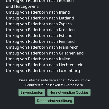
Umzug von Paderborn nach Bosnien
und Herzegowina
Umzug von Paderborn nach Irland
Umzug von Paderborn nach Lettland
Umzug von Paderborn nach Zypern
Umzug von Paderborn nach Kroatien
Umzug von Paderborn nach Estland
Umzug von Paderborn nach Finnland
Umzug von Paderborn nach Frankreich
Umzug von Paderborn nach Griechenland
Umzug von Paderborn nach Italien
Umzug von Paderborn nach Liechtenstein
Umzug von Paderborn nach Luxemburg
Umzug von Paderborn nach Niederlande
Diese Internetseite verwendet Cookies um die
Umzug von Paderborn nach Norwegen
Benutzerfreundlichkeit zu verbessern.
Umzüge-Deutschlandweit
Einverstanden
Nur notwendige Cookies
Umzug von Paderborn nach Berlin
Datenschutzerklärung
Umzug von Paderborn nach Hamburg