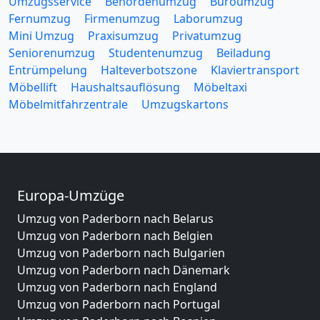
Umzugsservice
Behördenumzug
Büroumzug
Fernumzug
Firmenumzug
Laborumzug
Mini Umzug
Praxisumzug
Privatumzug
Seniorenumzug
Studentenumzug
Beiladung
Entrümpelung
Halteverbotszone
Klaviertransport
Möbellift
Haushaltsauflösung
Möbeltaxi
Möbelmitfahrzentrale
Umzugskartons
Europa-Umzüge
Umzug von Paderborn nach Belarus
Umzug von Paderborn nach Belgien
Umzug von Paderborn nach Bulgarien
Umzug von Paderborn nach Dänemark
Umzug von Paderborn nach England
Umzug von Paderborn nach Portugal