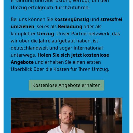
Erfahrung und Ausrüstung verfügt, um den
Umzug erfolgreich durchzuführen.
Bei uns können Sie
kostengünstig
und
stressfrei
umziehen
, sei es als
Beiladung
oder als
kompletter
Umzug
. Unser Partnernetzwerk, das
wir über die Jahre aufgebaut haben, ist
deutschlandweit und sogar international
unterwegs.
Holen Sie sich jetzt kostenlose
Angebote
und erhalten Sie einen ersten
Überblick über die Kosten für Ihren Umzug.
Kostenlose Angebote erhalten