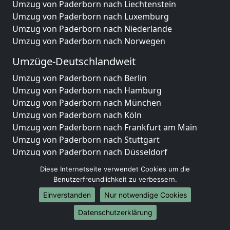
Umzug von Paderborn nach Liechtenstein
Umzug von Paderborn nach Luxemburg
Umzug von Paderborn nach Niederlande
Umzug von Paderborn nach Norwegen
Umzüge-Deutschlandweit
Umzug von Paderborn nach Berlin
Umzug von Paderborn nach Hamburg
Umzug von Paderborn nach München
Umzug von Paderborn nach Köln
Umzug von Paderborn nach Frankfurt am Main
Umzug von Paderborn nach Stuttgart
Umzug von Paderborn nach Düsseldorf
Umzug von Paderborn nach Leipzig
Diese Internetseite verwendet Cookies um die
Umzug von Paderborn nach Dortmund
Benutzerfreundlichkeit zu verbessern.
Umzug von Paderborn nach Essen
Einverstanden
Nur notwendige Cookies
Umzug von Paderborn nach Bremen
Umzug von Paderborn nach Dresden
Datenschutzerklärung
Umzug von Paderborn nach Hannover