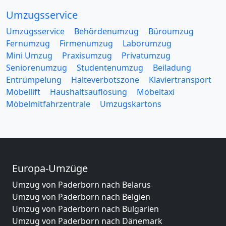
Umzugsservice
Umzugsservice
Behördenumzug
Büroumzug
Fernumzug
Firmenumzug
Laborumzug
Mini Umzug
Praxisumzug
Privatumzug
Seniorenumzug
Studentenumzug
Beiladung
Entrümpelung
Halteverbotszone
Klaviertransport
Möbellift
Haushaltsauflösung
Möbeltaxi
Möbelmitfahrzentrale
Umzugskartons
Europa-Umzüge
Umzug von Paderborn nach Belarus
Umzug von Paderborn nach Belgien
Umzug von Paderborn nach Bulgarien
Umzug von Paderborn nach Dänemark