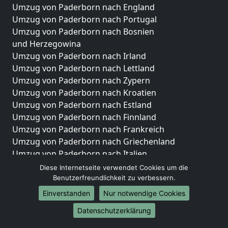
Umzug von Paderborn nach England
Umzug von Paderborn nach Portugal
Umzug von Paderborn nach Bosnien
und Herzegowina
Umzug von Paderborn nach Irland
Umzug von Paderborn nach Lettland
Umzug von Paderborn nach Zypern
Umzug von Paderborn nach Kroatien
Umzug von Paderborn nach Estland
Umzug von Paderborn nach Finnland
Umzug von Paderborn nach Frankreich
Umzug von Paderborn nach Griechenland
Umzug von Paderborn nach Italien
Umzug von Paderborn nach Liechtenstein
Diese Internetseite verwendet Cookies um die
Umzug von Paderborn nach Luxemburg
Benutzerfreundlichkeit zu verbessern.
Umzug von Paderborn nach Niederlande
Einverstanden
Nur notwendige Cookies
Umzug von Paderborn nach Norwegen
Datenschutzerklärung
Umzüge-Deutschlandweit