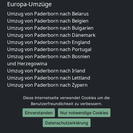
Europa-Umzüge
Umzug von Paderborn nach Belarus
Umzug von Paderborn nach Belgien
Umzug von Paderborn nach Bulgarien
Umzug von Paderborn nach Dänemark
Umzug von Paderborn nach England
Umzug von Paderborn nach Portugal
Umzug von Paderborn nach Bosnien
und Herzegowina
Umzug von Paderborn nach Irland
Umzug von Paderborn nach Lettland
Umzug von Paderborn nach Zypern
Umzug von Paderborn nach Kroatien
Diese Internetseite verwendet Cookies um die
Umzug von Paderborn nach Estland
Benutzerfreundlichkeit zu verbessern.
Umzug von Paderborn nach Finnland
Umzug von Paderborn nach Frankreich
Einverstanden
Nur notwendige Cookies
Umzug von Paderborn nach Griechenland
Datenschutzerklärung
Umzug von Paderborn nach Italien