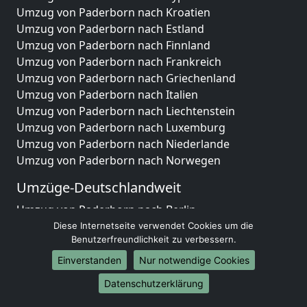
Umzug von Paderborn nach Kroatien
Umzug von Paderborn nach Estland
Umzug von Paderborn nach Finnland
Umzug von Paderborn nach Frankreich
Umzug von Paderborn nach Griechenland
Umzug von Paderborn nach Italien
Umzug von Paderborn nach Liechtenstein
Umzug von Paderborn nach Luxemburg
Umzug von Paderborn nach Niederlande
Umzug von Paderborn nach Norwegen
Umzüge-Deutschlandweit
Umzug von Paderborn nach Berlin
Umzug von Paderborn nach Hamburg
Diese Internetseite verwendet Cookies um die
Benutzerfreundlichkeit zu verbessern.
Umzug von Paderborn nach München
Umzug von Paderborn nach Köln
Einverstanden
Nur notwendige Cookies
Umzug von Paderborn nach Frankfurt am Main
Datenschutzerklärung
Umzug von Paderborn nach Stuttgart