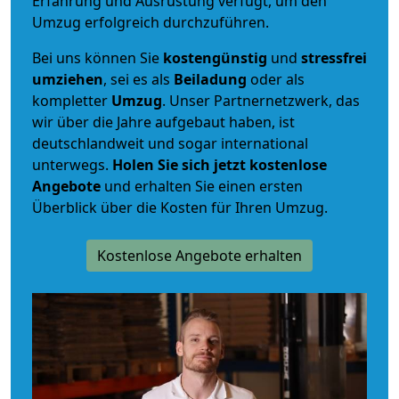
Erfahrung und Ausrüstung verfügt, um den
Umzug erfolgreich durchzuführen.
Bei uns können Sie
kostengünstig
und
stressfrei
umziehen
, sei es als
Beiladung
oder als
kompletter
Umzug
. Unser Partnernetzwerk, das
wir über die Jahre aufgebaut haben, ist
deutschlandweit und sogar international
unterwegs.
Holen Sie sich jetzt kostenlose
Angebote
und erhalten Sie einen ersten
Überblick über die Kosten für Ihren Umzug.
Kostenlose Angebote erhalten