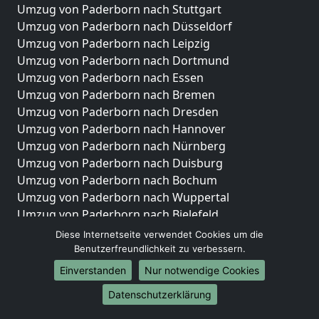
Umzug von Paderborn nach Stuttgart
Umzug von Paderborn nach Düsseldorf
Umzug von Paderborn nach Leipzig
Umzug von Paderborn nach Dortmund
Umzug von Paderborn nach Essen
Umzug von Paderborn nach Bremen
Umzug von Paderborn nach Dresden
Umzug von Paderborn nach Hannover
Umzug von Paderborn nach Nürnberg
Umzug von Paderborn nach Duisburg
Umzug von Paderborn nach Bochum
Umzug von Paderborn nach Wuppertal
Umzug von Paderborn nach Bielefeld
Umzug von Paderborn nach Bonn
Diese Internetseite verwendet Cookies um die
Umzug von Paderborn nach Münster
Benutzerfreundlichkeit zu verbessern.
Einverstanden
Nur notwendige Cookies
Internationale-Umzüge
Datenschutzerklärung
Umzug von Paderborn nach Brasilien
Umzug von Paderborn nach Brunei Darussalam