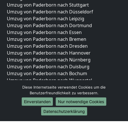
Umzug von Paderborn nach Stuttgart
Umzug von Paderborn nach Düsseldorf
Umzug von Paderborn nach Leipzig
Umzug von Paderborn nach Dortmund
Umzug von Paderborn nach Essen
Umzug von Paderborn nach Bremen
Umzug von Paderborn nach Dresden
Umzug von Paderborn nach Hannover
Umzug von Paderborn nach Nürnberg
Umzug von Paderborn nach Duisburg
Umzug von Paderborn nach Bochum
Umzug von Paderborn nach Wuppertal
Umzug von Paderborn nach Bielefeld
Diese Internetseite verwendet Cookies um die
Benutzerfreundlichkeit zu verbessern.
Umzug von Paderborn nach Bonn
Umzug von Paderborn nach Münster
Einverstanden
Nur notwendige Cookies
Internationale-Umzüge
Datenschutzerklärung
Umzug von Paderborn nach Brasilien