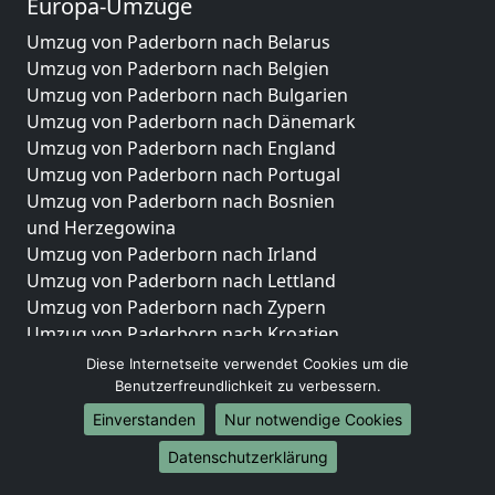
Europa-Umzüge
Umzug von Paderborn nach Belarus
Umzug von Paderborn nach Belgien
Umzug von Paderborn nach Bulgarien
Umzug von Paderborn nach Dänemark
Umzug von Paderborn nach England
Umzug von Paderborn nach Portugal
Umzug von Paderborn nach Bosnien
und Herzegowina
Umzug von Paderborn nach Irland
Umzug von Paderborn nach Lettland
Umzug von Paderborn nach Zypern
Umzug von Paderborn nach Kroatien
Umzug von Paderborn nach Estland
Diese Internetseite verwendet Cookies um die
Umzug von Paderborn nach Finnland
Benutzerfreundlichkeit zu verbessern.
Umzug von Paderborn nach Frankreich
Einverstanden
Nur notwendige Cookies
Umzug von Paderborn nach Griechenland
Datenschutzerklärung
Umzug von Paderborn nach Italien
Umzug von Paderborn nach Liechtenstein