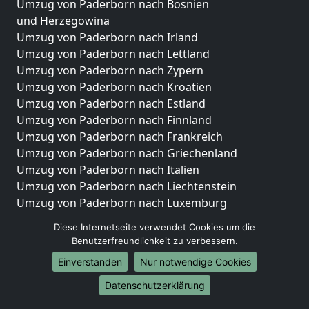
Umzug von Paderborn nach Bosnien
und Herzegowina
Umzug von Paderborn nach Irland
Umzug von Paderborn nach Lettland
Umzug von Paderborn nach Zypern
Umzug von Paderborn nach Kroatien
Umzug von Paderborn nach Estland
Umzug von Paderborn nach Finnland
Umzug von Paderborn nach Frankreich
Umzug von Paderborn nach Griechenland
Umzug von Paderborn nach Italien
Umzug von Paderborn nach Liechtenstein
Umzug von Paderborn nach Luxemburg
Umzug von Paderborn nach Niederlande
Diese Internetseite verwendet Cookies um die
Umzug von Paderborn nach Norwegen
Benutzerfreundlichkeit zu verbessern.
Umzüge-Deutschlandweit
Einverstanden
Nur notwendige Cookies
Umzug von Paderborn nach Berlin
Datenschutzerklärung
Umzug von Paderborn nach Hamburg