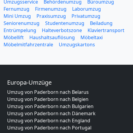
Umzugsservice
Behördenumzug
Büroumzug
Fernumzug
Firmenumzug
Laborumzug
Mini Umzug
Praxisumzug
Privatumzug
Seniorenumzug
Studentenumzug
Beiladung
Entrümpelung
Halteverbotszone
Klaviertransport
Möbellift
Haushaltsauflösung
Möbeltaxi
Möbelmitfahrzentrale
Umzugskartons
Europa-Umzüge
Umzug von Paderborn nach Belarus
Umzug von Paderborn nach Belgien
Umzug von Paderborn nach Bulgarien
Umzug von Paderborn nach Dänemark
Umzug von Paderborn nach England
Umzug von Paderborn nach Portugal