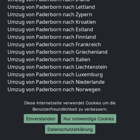
Umzug von Paderborn nach Lettland
Umzug von Paderborn nach Zypern
Umzug von Paderborn nach Kroatien
Umzug von Paderborn nach Estland
Umzug von Paderborn nach Finnland
Umzug von Paderborn nach Frankreich
Umzug von Paderborn nach Griechenland
Umzug von Paderborn nach Italien
Umzug von Paderborn nach Liechtenstein
Umzug von Paderborn nach Luxemburg
Umzug von Paderborn nach Niederlande
Umzug von Paderborn nach Norwegen
Umzüge-Deutschlandweit
Diese Internetseite verwendet Cookies um die
Benutzerfreundlichkeit zu verbessern.
Umzug von Paderborn nach Berlin
Umzug von Paderborn nach Hamburg
Einverstanden
Nur notwendige Cookies
Umzug von Paderborn nach München
Datenschutzerklärung
Umzug von Paderborn nach Köln