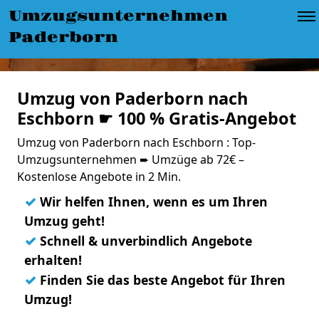
Umzugsunternehmen
Paderborn
Umzug von Paderborn nach
Eschborn ☛ 100 % Gratis-Angebot
Umzug von Paderborn nach Eschborn : Top-
Umzugsunternehmen ➨ Umzüge ab 72€ –
Kostenlose Angebote in 2 Min.
✓
Wir helfen Ihnen, wenn es um Ihren
Umzug geht!
✓
Schnell & unverbindlich Angebote
erhalten!
✓
Finden Sie das beste Angebot für Ihren
Umzug!