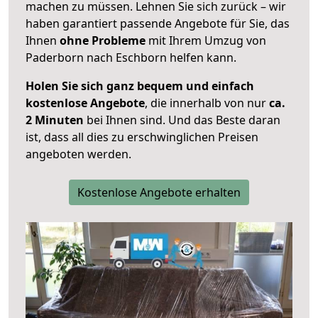
machen zu müssen. Lehnen Sie sich zurück – wir
haben garantiert passende Angebote für Sie, das
Ihnen
ohne Probleme
mit Ihrem Umzug von
Paderborn nach Eschborn helfen kann.
Holen Sie sich ganz bequem und einfach
kostenlose Angebote
, die innerhalb von nur
ca.
2 Minuten
bei Ihnen sind. Und das Beste daran
ist, dass all dies zu erschwinglichen Preisen
angeboten werden.
Kostenlose Angebote erhalten