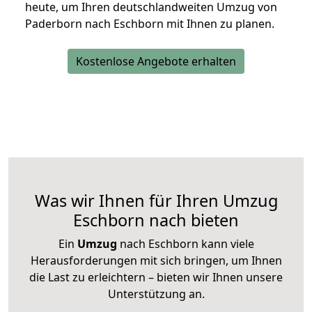
heute, um Ihren deutschlandweiten Umzug von
Paderborn nach Eschborn mit Ihnen zu planen.
Kostenlose Angebote erhalten
Was wir Ihnen für Ihren Umzug
Eschborn nach bieten
Ein
Umzug
nach Eschborn kann viele
Herausforderungen mit sich bringen, um Ihnen
die Last zu erleichtern – bieten wir Ihnen unsere
Unterstützung an.