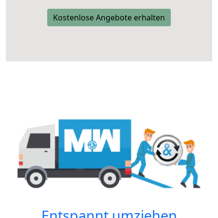
Kostenlose Angebote erhalten
Entspannt umziehen