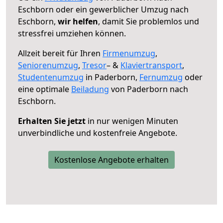
Eschborn oder ein gewerblicher Umzug nach
Eschborn,
wir helfen
, damit Sie problemlos und
stressfrei umziehen können.
Allzeit bereit für Ihren
Firmenumzug
,
Seniorenumzug
,
Tresor
– &
Klaviertransport
,
Studentenumzug
in Paderborn,
Fernumzug
oder
eine optimale
Beiladung
von Paderborn nach
Eschborn.
Erhalten Sie jetzt
in nur wenigen Minuten
unverbindliche und kostenfreie Angebote.
Kostenlose Angebote erhalten