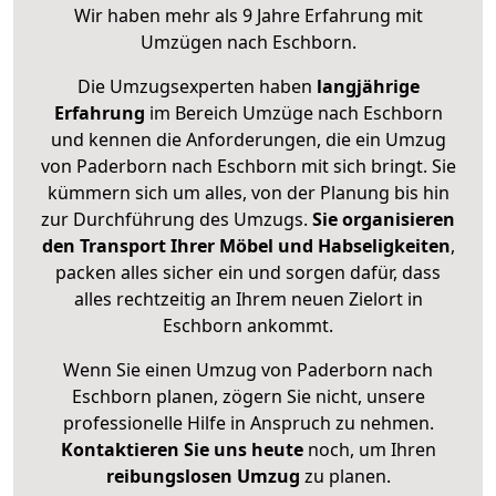
Wir haben mehr als 9 Jahre Erfahrung mit
Umzügen nach
Eschborn
.
Die Umzugsexperten haben
langjährige
Erfahrung
im Bereich Umzüge nach Eschborn
und kennen die Anforderungen, die ein Umzug
von Paderborn nach Eschborn mit sich bringt. Sie
kümmern sich um alles, von der Planung bis hin
zur Durchführung des Umzugs.
Sie organisieren
den Transport Ihrer Möbel und Habseligkeiten
,
packen alles sicher ein und sorgen dafür, dass
alles rechtzeitig an Ihrem neuen Zielort in
Eschborn ankommt.
Wenn Sie einen Umzug von Paderborn nach
Eschborn planen, zögern Sie nicht, unsere
professionelle Hilfe in Anspruch zu nehmen.
Kontaktieren Sie uns heute
noch, um Ihren
reibungslosen Umzug
zu planen.