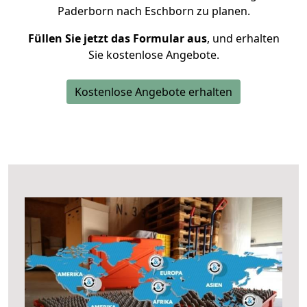
Paderborn nach Eschborn zu planen.
Füllen Sie jetzt das Formular aus
, und erhalten
Sie kostenlose Angebote.
Kostenlose Angebote erhalten