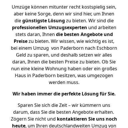
Umzüge können mitunter recht kostspielig sein,
aber keine Sorge, denn wir sind hier, um Ihnen
die
günstigste
Lösung
zu bieten. Wir sind die
professionellen Umzugsexperten
und arbeiten
stets daran, Ihnen
die besten Angebote und
Preise
zu bieten. Wir wissen, wie wichtig es ist,
bei einem Umzug von Paderborn nach Eschborn
Geld zu sparen, und deshalb setzen wir alles
daran, Ihnen die besten Preise zu bieten. Ob Sie
nun eine kleine Wohnung haben oder ein großes
Haus in Paderborn besitzen, was umgezogen
werden muss.
Wir haben immer die perfekte Lösung für Sie.
Sparen Sie sich die Zeit – wir kümmern uns
darum, dass Sie die besten Angebote erhalten.
Zögern Sie nicht und
kontaktieren Sie uns noch
heute
, um Ihren deutschlandweiten Umzug von