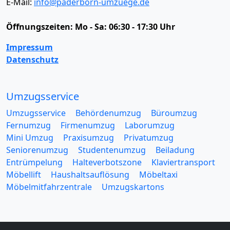
E-Mail:
info@paderborn-umzuege.de
Öffnungszeiten:
Mo - Sa: 06:30 - 17:30 Uhr
Impressum
Datenschutz
Umzugsservice
Umzugsservice
Behördenumzug
Büroumzug
Fernumzug
Firmenumzug
Laborumzug
Mini Umzug
Praxisumzug
Privatumzug
Seniorenumzug
Studentenumzug
Beiladung
Entrümpelung
Halteverbotszone
Klaviertransport
Möbellift
Haushaltsauflösung
Möbeltaxi
Möbelmitfahrzentrale
Umzugskartons