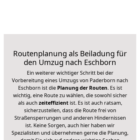
Routenplanung als Beiladung für
den Umzug nach Eschborn
Ein weiterer wichtiger Schritt bei der
Vorbereitung eines Umzugs von Paderborn nach
Eschborn ist die
Planung der Routen
. Es ist
wichtig, eine Route zu wählen, die sowohl sicher
als auch
zeiteffizient
ist. Es ist auch ratsam,
sicherzustellen, dass die Route frei von
Straßensperrungen und anderen Hindernissen
ist. Keine Sorgen, auch hier haben wir
Spezialisten und übernehmen gerne die Planung,