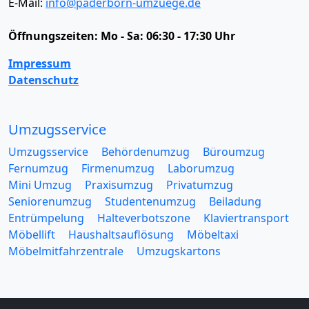
E-Mail:
info@paderborn-umzuege.de
Öffnungszeiten:
Mo - Sa: 06:30 - 17:30 Uhr
Impressum
Datenschutz
Umzugsservice
Umzugsservice
Behördenumzug
Büroumzug
Fernumzug
Firmenumzug
Laborumzug
Mini Umzug
Praxisumzug
Privatumzug
Seniorenumzug
Studentenumzug
Beiladung
Entrümpelung
Halteverbotszone
Klaviertransport
Möbellift
Haushaltsauflösung
Möbeltaxi
Möbelmitfahrzentrale
Umzugskartons