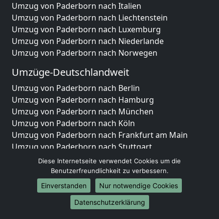
Umzug von Paderborn nach Italien
Umzug von Paderborn nach Liechtenstein
Umzug von Paderborn nach Luxemburg
Umzug von Paderborn nach Niederlande
Umzug von Paderborn nach Norwegen
Umzüge-Deutschlandweit
Umzug von Paderborn nach Berlin
Umzug von Paderborn nach Hamburg
Umzug von Paderborn nach München
Umzug von Paderborn nach Köln
Umzug von Paderborn nach Frankfurt am Main
Umzug von Paderborn nach Stuttgart
Umzug von Paderborn nach Düsseldorf
Diese Internetseite verwendet Cookies um die
Umzug von Paderborn nach Leipzig
Benutzerfreundlichkeit zu verbessern.
Umzug von Paderborn nach Dortmund
Einverstanden
Nur notwendige Cookies
Umzug von Paderborn nach Essen
Datenschutzerklärung
Umzug von Paderborn nach Bremen
Umzug von Paderborn nach Dresden