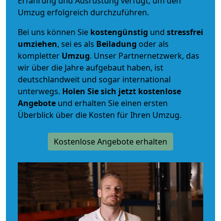
Erfahrung und Ausrüstung verfügt, um den
Umzug erfolgreich durchzuführen.
Bei uns können Sie
kostengünstig
und
stressfrei
umziehen
, sei es als
Beiladung
oder als
kompletter
Umzug
. Unser Partnernetzwerk, das
wir über die Jahre aufgebaut haben, ist
deutschlandweit und sogar international
unterwegs.
Holen Sie sich jetzt kostenlose
Angebote
und erhalten Sie einen ersten
Überblick über die Kosten für Ihren Umzug.
Kostenlose Angebote erhalten