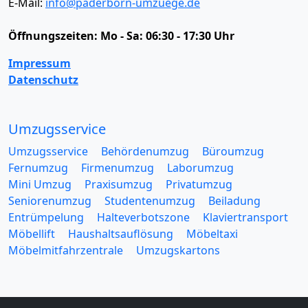
E-Mail:
info@paderborn-umzuege.de
Öffnungszeiten:
Mo - Sa: 06:30 - 17:30 Uhr
Impressum
Datenschutz
Umzugsservice
Umzugsservice
Behördenumzug
Büroumzug
Fernumzug
Firmenumzug
Laborumzug
Mini Umzug
Praxisumzug
Privatumzug
Seniorenumzug
Studentenumzug
Beiladung
Entrümpelung
Halteverbotszone
Klaviertransport
Möbellift
Haushaltsauflösung
Möbeltaxi
Möbelmitfahrzentrale
Umzugskartons