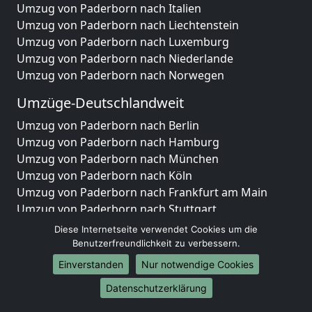
Umzug von Paderborn nach Italien
Umzug von Paderborn nach Liechtenstein
Umzug von Paderborn nach Luxemburg
Umzug von Paderborn nach Niederlande
Umzug von Paderborn nach Norwegen
Umzüge-Deutschlandweit
Umzug von Paderborn nach Berlin
Umzug von Paderborn nach Hamburg
Umzug von Paderborn nach München
Umzug von Paderborn nach Köln
Umzug von Paderborn nach Frankfurt am Main
Umzug von Paderborn nach Stuttgart
Umzug von Paderborn nach Düsseldorf
Diese Internetseite verwendet Cookies um die
Umzug von Paderborn nach Leipzig
Benutzerfreundlichkeit zu verbessern.
Umzug von Paderborn nach Dortmund
Einverstanden
Nur notwendige Cookies
Umzug von Paderborn nach Essen
Datenschutzerklärung
Umzug von Paderborn nach Bremen
Umzug von Paderborn nach Dresden