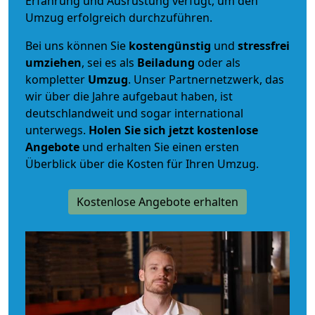
Erfahrung und Ausrüstung verfügt, um den
Umzug erfolgreich durchzuführen.
Bei uns können Sie
kostengünstig
und
stressfrei
umziehen
, sei es als
Beiladung
oder als
kompletter
Umzug
. Unser Partnernetzwerk, das
wir über die Jahre aufgebaut haben, ist
deutschlandweit und sogar international
unterwegs.
Holen Sie sich jetzt kostenlose
Angebote
und erhalten Sie einen ersten
Überblick über die Kosten für Ihren Umzug.
Kostenlose Angebote erhalten