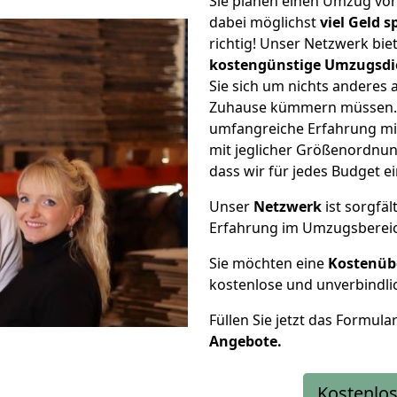
Sie planen einen Umzug v
dabei möglichst
viel Geld 
richtig! Unser Netzwerk bi
kostengünstige Umzugsdi
Sie sich um nichts anderes 
Zuhause kümmern müssen. W
umfangreiche Erfahrung m
mit jeglicher Größenordnun
dass wir für jedes Budget 
Unser
Netzwerk
ist sorgfäl
Erfahrung im Umzugsberei
Sie möchten eine
Kostenüb
kostenlose und unverbindli
Füllen Sie jetzt das Formula
Angebote.
Kostenlos