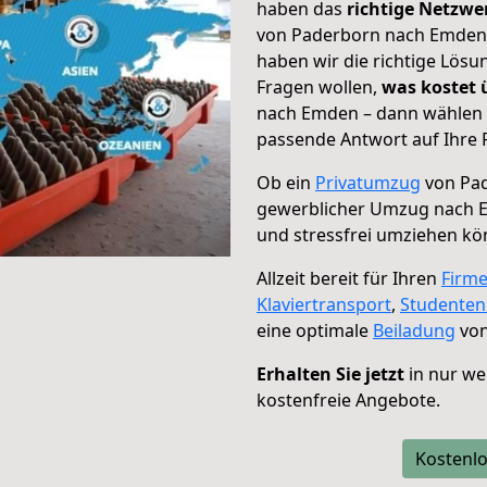
haben das
richtige Netzw
von Paderborn nach Emden g
haben wir die richtige Lösu
Fragen wollen,
was kostet
nach Emden – dann wählen S
passende Antwort auf Ihre 
Ob ein
Privatumzug
von Pad
gewerblicher Umzug nach 
und stressfrei umziehen kö
Allzeit bereit für Ihren
Firm
Klaviertransport
,
Studente
eine optimale
Beiladung
von
Erhalten Sie jetzt
in nur we
kostenfreie Angebote.
Kostenlo