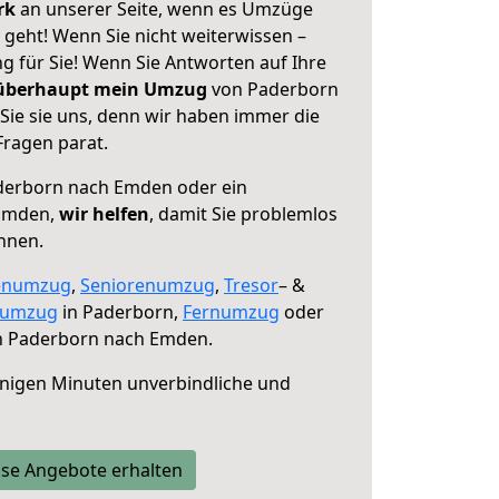
erk
an unserer Seite, wenn es Umzüge
eht! Wenn Sie nicht weiterwissen –
ng für Sie! Wenn Sie Antworten auf Ihre
 überhaupt mein Umzug
von Paderborn
ie sie uns, denn wir haben immer die
Fragen parat.
erborn nach Emden oder ein
Emden,
wir helfen
, damit Sie problemlos
nnen.
enumzug
,
Seniorenumzug
,
Tresor
– &
numzug
in Paderborn,
Fernumzug
oder
 Paderborn nach Emden.
nigen Minuten unverbindliche und
se Angebote erhalten